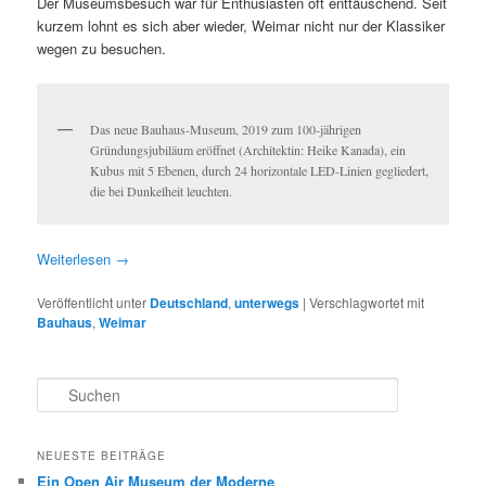
Der Museumsbesuch war für Enthusiasten oft enttäuschend. Seit
kurzem lohnt es sich aber wieder, Weimar nicht nur der Klassiker
wegen zu besuchen.
Das neue Bauhaus-Museum, 2019 zum 100-jährigen
Gründungsjubiläum eröffnet (Architektin: Heike Kanada), ein
Kubus mit 5 Ebenen, durch 24 horizontale LED-Linien gegliedert,
die bei Dunkelheit leuchten.
Weiterlesen
→
Veröffentlicht unter
Deutschland
,
unterwegs
|
Verschlagwortet mit
Bauhaus
,
Weimar
S
u
c
h
NEUESTE BEITRÄGE
e
Ein Open Air Museum der Moderne