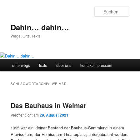
Zum
Zum
primären
sekundären
Such
Inhalt
Inhalt
springen
springen
Dahin… dahin…
Wege, Orte, Texte
Hauptmenü
unterwegs
texte
über uns
kontakt/impressum
SCHLAGWORTARCHIV:
WEIMAR
Das Bauhaus in Weimar
Veröffentlicht am
29. August 2021
1995 war ein kleiner Bestand der Bauhaus-Sammlung in einem
Provisorium, der Remise am Theaterplatz, untergebracht worden.