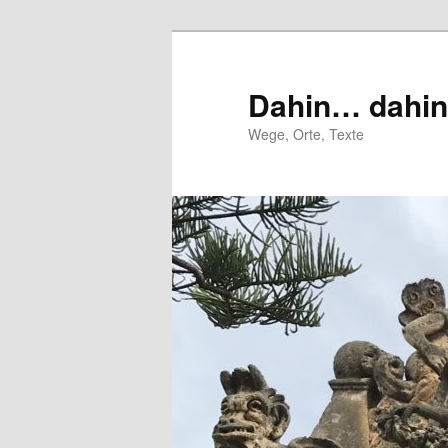
Zum
Zum
primären
sekundären
Inhalt
Inhalt
Dahin… dahi
springen
springen
Wege, Orte, Texte