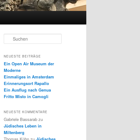
S
u
c
h
NEUESTE BEITRÄGE
e
Ein Open Air Museum der
n
Moderne
Einmaliges in Amsterdam
Erinnerungsort Rapallo
Ein Ausflug nach Genua
Fritto Misto in Camogli
NEUESTE KOMMENTARE
Gabriele Bassarab
zu
Jüdisches Leben in
Miltenberg
Thomas Kühn
zu
Jüdisches