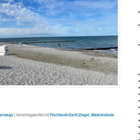
terwegs
|
Verschlagwortet mit
Fischland-Darß-Zingst
,
Malerkolonie
,