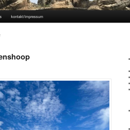
s
kontakt/impressum
2
renshoop