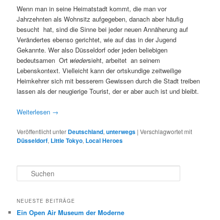
Wenn man in seine Heimatstadt kommt, die man vor
Jahrzehnten als Wohnsitz aufgegeben, danach aber häufig
besucht hat, sind die Sinne bei jeder neuen Annäherung auf
Verändertes ebenso gerichtet, wie auf das in der Jugend
Gekannte. Wer also Düsseldorf oder jeden beliebigen
bedeutsamen Ort
wieder
sieht, arbeitet an seinem
Lebenskontext. Vielleicht kann der ortskundige zeitweilige
Heimkehrer sich mit besserem Gewissen durch die Stadt treiben
lassen als der neugierige Tourist, der er aber auch ist und bleibt.
Weiterlesen
→
Veröffentlicht unter
Deutschland
,
unterwegs
|
Verschlagwortet mit
Düsseldorf
,
Little Tokyo
,
Local Heroes
S
u
c
h
NEUESTE BEITRÄGE
e
Ein Open Air Museum der Moderne
n