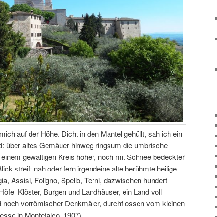
mich auf der Höhe. Dicht in den Mantel gehüllt, sah ich ein
ld: über altes Gemäuer hinweg ringsum die umbrische
on einem gewaltigen Kreis hoher, noch mit Schnee bedeckter
ck streift nah oder fern irgendeine alte berühmte heilige
gia, Assisi, Foligno, Spello, Terni, dazwischen hundert
 Höfe, Klöster, Burgen und Landhäuser, ein Land voll
nd noch vorrömischer Denkmäler, durchflossen vom kleinen
esse in Montefalco, 1907)