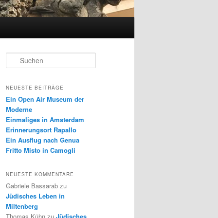
S
u
c
h
NEUESTE BEITRÄGE
e
Ein Open Air Museum der
n
Moderne
Einmaliges in Amsterdam
Erinnerungsort Rapallo
Ein Ausflug nach Genua
Fritto Misto in Camogli
NEUESTE KOMMENTARE
Gabriele Bassarab
zu
Jüdisches Leben in
Miltenberg
Thomas Kühn
zu
Jüdisches