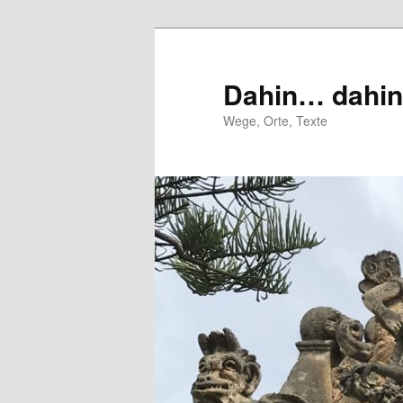
Zum
Zum
primären
sekundären
Inhalt
Inhalt
Dahin… dahi
springen
springen
Wege, Orte, Texte