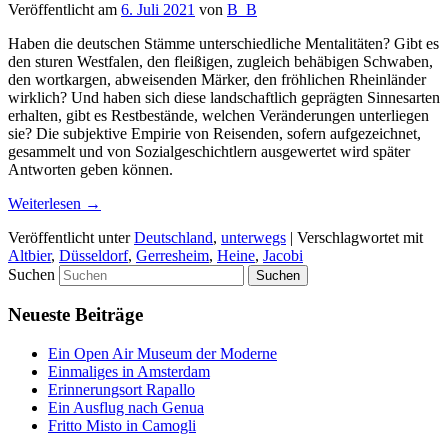
Veröffentlicht am
6. Juli 2021
von
B_B
Haben die deutschen Stämme unterschiedliche Mentalitäten? Gibt es
den sturen Westfalen, den fleißigen, zugleich behäbigen Schwaben,
den wortkargen, abweisenden Märker, den fröhlichen Rheinländer
wirklich? Und haben sich diese landschaftlich geprägten Sinnesarten
erhalten, gibt es Restbestände, welchen Veränderungen unterliegen
sie? Die subjektive Empirie von Reisenden, sofern aufgezeichnet,
gesammelt und von Sozialgeschichtlern ausgewertet wird später
Antworten geben können.
Weiterlesen
→
Veröffentlicht unter
Deutschland
,
unterwegs
|
Verschlagwortet mit
Altbier
,
Düsseldorf
,
Gerresheim
,
Heine
,
Jacobi
Suchen
Neueste Beiträge
Ein Open Air Museum der Moderne
Einmaliges in Amsterdam
Erinnerungsort Rapallo
Ein Ausflug nach Genua
Fritto Misto in Camogli