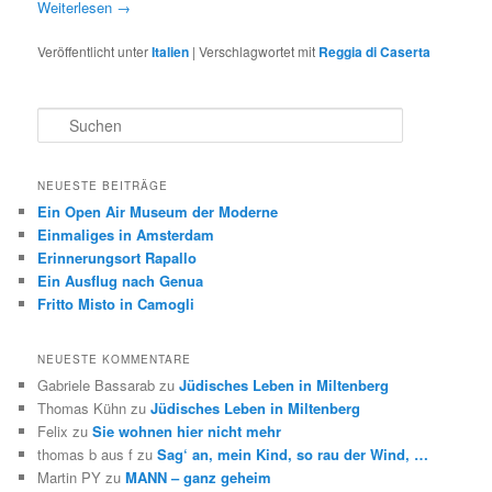
Weiterlesen
→
Veröffentlicht unter
Italien
|
Verschlagwortet mit
Reggia di Caserta
S
u
c
h
NEUESTE BEITRÄGE
e
Ein Open Air Museum der Moderne
n
Einmaliges in Amsterdam
Erinnerungsort Rapallo
Ein Ausflug nach Genua
Fritto Misto in Camogli
NEUESTE KOMMENTARE
Gabriele Bassarab
zu
Jüdisches Leben in Miltenberg
Thomas Kühn
zu
Jüdisches Leben in Miltenberg
Felix
zu
Sie wohnen hier nicht mehr
thomas b aus f
zu
Sag‘ an, mein Kind, so rau der Wind, …
Martin PY
zu
MANN – ganz geheim