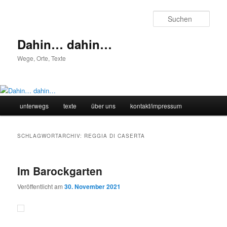
Zum
Zum
primären
sekundären
Such
Inhalt
Inhalt
springen
springen
Dahin… dahin…
Wege, Orte, Texte
Hauptmenü
unterwegs
texte
über uns
kontakt/impressum
SCHLAGWORTARCHIV:
REGGIA DI CASERTA
Im Barockgarten
Veröffentlicht am
30. November 2021