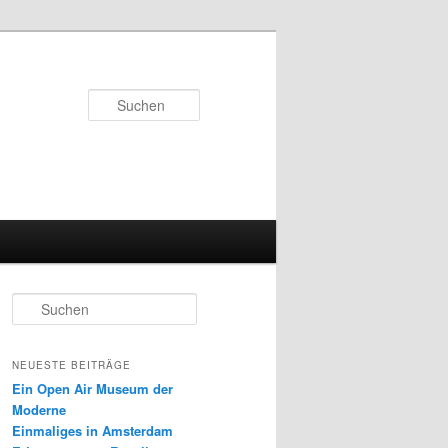
Suchen
S
u
c
h
NEUESTE BEITRÄGE
e
Ein Open Air Museum der
n
Moderne
Einmaliges in Amsterdam