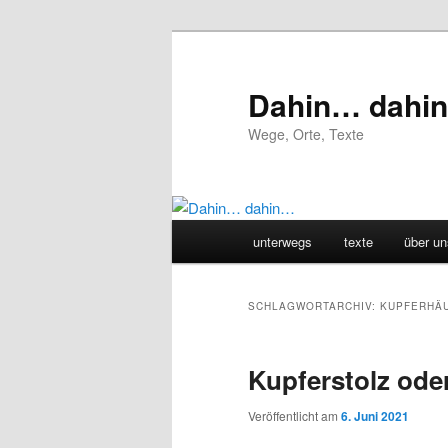
Zum
Zum
primären
sekundären
Inhalt
Inhalt
Dahin… dahi
springen
springen
Wege, Orte, Texte
Hauptmenü
unterwegs
texte
über un
SCHLAGWORTARCHIV:
KUPFERHÄ
Kupferstolz ode
Veröffentlicht am
6. Juni 2021