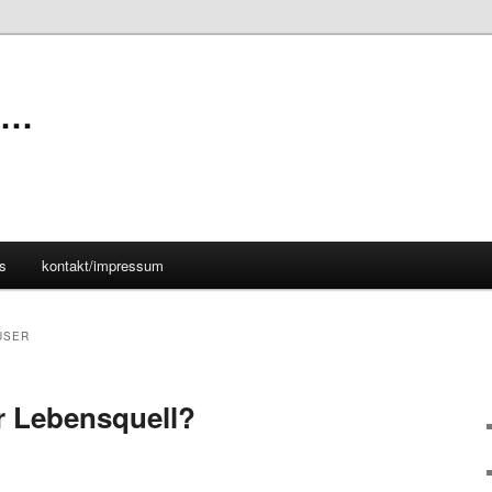
n…
s
kontakt/impressum
USER
r Lebensquell?