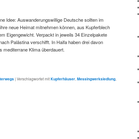
ine Idee: Auswanderungswillige Deutsche sollten im
r ihre neue Heimat mitnehmen können, aus Kupferblech
em Eigengewicht. Verpackt in jeweils 34 Einzelpakete
ach Palästina verschifft. In Haifa haben drei davon
s mediterrane Klima überdauert.
terwegs
|
Verschlagwortet mit
Kupferhäuser
,
Messingwerksiedlung
,