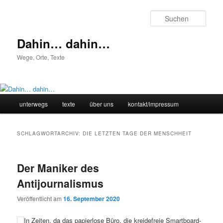
Zum
Zum
primären
sekundären
Such
Inhalt
Inhalt
springen
springen
Dahin… dahin…
Wege, Orte, Texte
Hauptmenü
unterwegs
texte
über uns
kontakt/impressum
SCHLAGWORTARCHIV:
DIE LETZTEN TAGE DER MENSCHHEIT
Der Maniker des
Antijournalismus
Veröffentlicht am
16. September 2020
In Zeiten, da das papierlose Büro, die kreidefreie Smartboard-