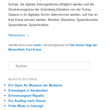
Schule, die digitale Zeitungslektüre alltäglich werden und die
Druckerzeugnisse der
Gutenberg-Zeitalters
von der Turing-
Galaxie in ihr digitales Archiv übernommen werden, soll hier an
Karl Kraus erinnert werden: Moralist, Berserker, Sprachkünstler,
Sprachdiener, Sprachkritiker.
Weiterlesen
→
Veröffentlicht unter
texte
|
Verschlagwortet mit
Die letzten Tage der
Menschheit
,
Karl Kraus
S
u
c
h
NEUESTE BEITRÄGE
e
Ein Open Air Museum der Moderne
n
Einmaliges in Amsterdam
Erinnerungsort Rapallo
Ein Ausflug nach Genua
Fritto Misto in Camogli