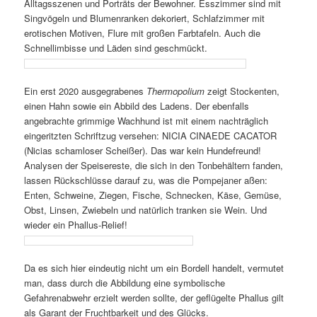
Alltagsszenen und Porträts der Bewohner. Esszimmer sind mit
Singvögeln und Blumenranken dekoriert, Schlafzimmer mit
erotischen Motiven, Flure mit großen Farbtafeln. Auch die
Schnellimbisse und Läden sind geschmückt.
Ein erst 2020 ausgegrabenes
Thermopolium
zeigt Stockenten,
einen Hahn sowie ein Abbild des Ladens. Der ebenfalls
angebrachte grimmige Wachhund ist mit einem nachträglich
eingeritzten Schriftzug versehen: NICIA CINAEDE CACATOR
(Nicias schamloser Scheißer). Das war kein Hundefreund!
Analysen der Speisereste, die sich in den Tonbehältern fanden,
lassen Rückschlüsse darauf zu, was die Pompejaner aßen:
Enten, Schweine, Ziegen, Fische, Schnecken, Käse, Gemüse,
Obst, Linsen, Zwiebeln und natürlich tranken sie Wein. Und
wieder ein Phallus-Relief!
Da es sich hier eindeutig nicht um ein Bordell handelt, vermutet
man, dass durch die Abbildung eine symbolische
Gefahrenabwehr erzielt werden sollte, der geflügelte Phallus gilt
als Garant der Fruchtbarkeit und des Glücks.