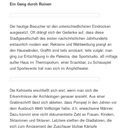
Ein Gang durch Ruinen
Der heutige Besucher ist den unterschiedlichsten Eindrücken
ausgesetzt. Oft drängt sich der Gedanke auf, dass diese
Stadtgesellschaft des ersten nachchristlichen Jahrhunderts
erstaunlich modern war; Reklame und Wahlwerbung prangt an
den Hauswänden, Graffiti sind teils amüsant, teils vulgär; man
ging zur Ertüchtigung in die
Palestra,
das Sportstudio, aß mittags
außer Haus im
Thermopolium,
einer Snackbar, zu Schauspiel
und Sportevents traf man sich im Amphitheater.
Die Kehrseite erschließt sich erst, wenn man sich die
Erkenntnisse der Archäologen genauer ansieht. Aus einer
Grabinschrift lässt sich ableiten, dass Pompeji in den Jahren vor
dem Ausbruch 6840 Vollbürger hatte, d.h. erwachsene Männer.
Dazu kommt eine nicht dokumentierte Zahl an Frauen, Kindern,
Sklavinnen und Sklaven. Letztere stellten die Gladiatoren, die
sich zum Amüsement der Zuschauer blutige Kämpfe